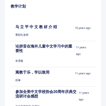
教学计划
马 立 平 中 文 教 材 介 绍
10 years ago
曹彩红老师
论拼音在海外儿童中文学习中的重
11 years
要性
ago
朱雪薇
寓教于乐，学以致用
11 years ago
田琳
参加全美中文学校协会20周年庆典交
11 years
流研讨会感想
ago