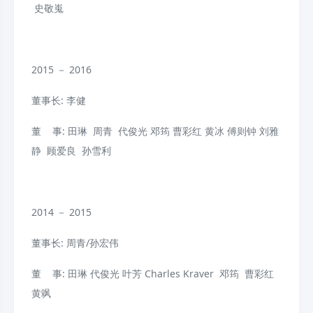
史敬嵬
2015 － 2016
董事长: 李健
董 事: 田琳 周青 代俊光
邓筠
曹彩红
黄冰
傅则钟
刘雅
静 顾爱良 孙雪利
2014 － 2015
董事长: 周青/孙宏伟
董 事: 田琳
代俊光
叶芳 Charles Kraver 邓筠
曹彩红
黄飒