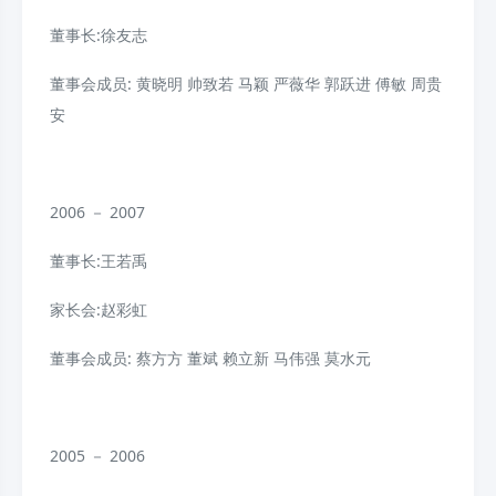
董事长:徐友志
董事会成员: 黄晓明
帅致若
马颖
严薇华
郭跃进
傅敏
周贵
安
2006 － 2007
董事长:王若禹
家长会:赵彩虹
董事会成员: 蔡方方
董斌
赖立新
马伟强
莫水元
2005 － 2006