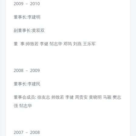
2009 － 2010
董事长:李建明
副董事长:黄双双
董 事:帅致若
李健
邹志华
邓筠
刘燕
王乐军
2008 － 2009
董事长:李建民
董事会成员: 徐友志
帅致若
李健
周贵安
黄晓明
马颖
樊志
强
邹志华
2007 － 2008