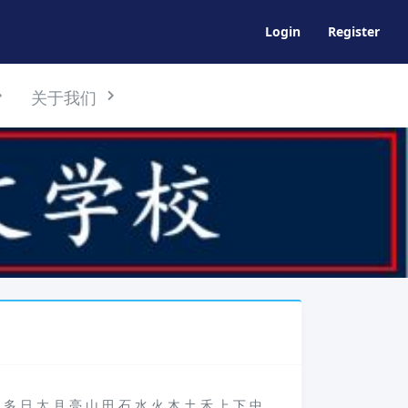
Login
Register
关于我们
,多,日,太,月,亮,山,田,石,水,火,木,土,禾,上,下,中,