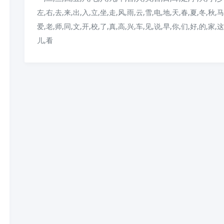
左,右,去,来,出,入,立,坐,走,风,雨,云,雪,电,地,天,春,夏,冬,秋,马
爱,老,师,同,文,开,校,了,真,高,兴,车,见,说,早,你,们,好,的,家,这
儿,看