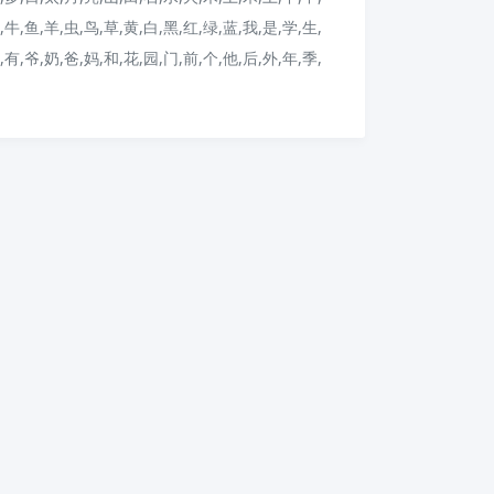
,牛,鱼,羊,虫,鸟,草,黄,白,黑,红,绿,蓝,我,是,学,生,
,有,爷,奶,爸,妈,和,花,园,门,前,个,他,后,外,年,季,