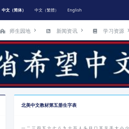
中文（简体）
中文（繁體）
English
师生园地
新闻资讯
学习资源
北美中文教材第五册生字表
一,二,三,四,五,六,七,八,九,十,百,人,头,目,口,耳,足,手,大,小,少